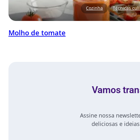
Cozinha
Técnicas cul
Molho de tomate
Vamos tran
Assine nossa newsletter
deliciosas e idei