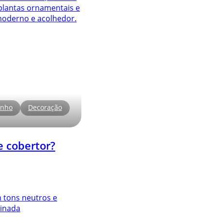
anho
Decoração
e cobertor?