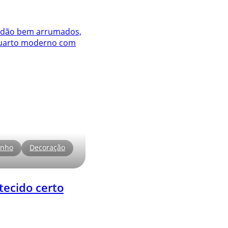
anho
Decoração
tecido certo