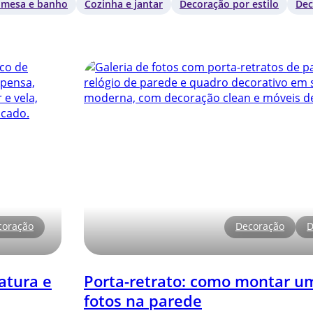
 mesa e banho
Cozinha e jantar
Decoração por estilo
Dec
coração
Decoração
D
atura e
Porta-retrato: como montar um
fotos na parede