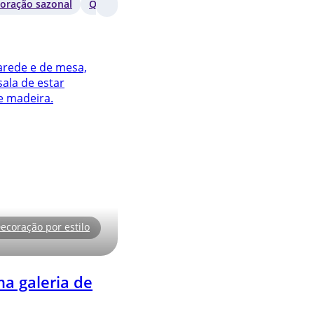
oração sazonal
Quarto
Sala de estar
ecoração por estilo
a galeria de