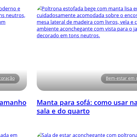
coração
Bem-estar em 
 tamanho
Manta para sofá: como usar n
sala e do quarto