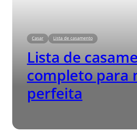
Casar
Lista de casamento
Lista de casame
completo para m
perfeita