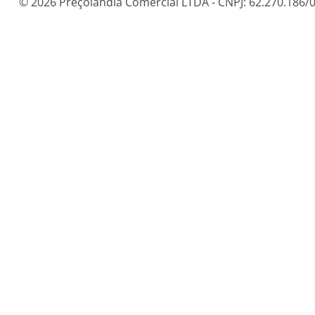
© 2026 Preçolandia Comercial LTDA - CNPJ: 62.270.186/