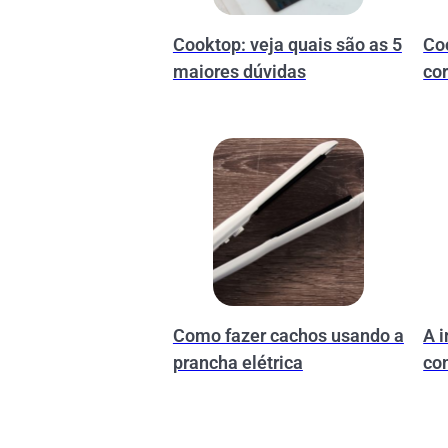
Cooktop: veja quais são as 5
Co
maiores dúvidas
co
Como fazer cachos usando a
A 
prancha elétrica
co