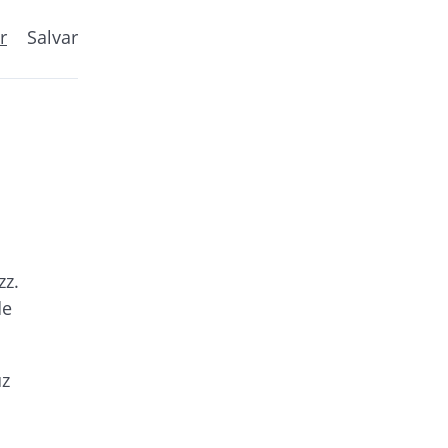
r
Salvar
zz.
de
uz