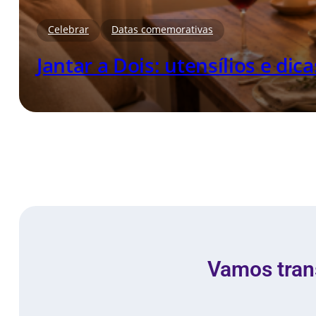
Celebrar
Datas comemorativas
Jantar a Dois: utensílios e dic
Vamos tran