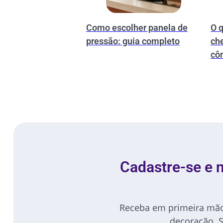
Como escolher panela de
O 
pressão: guia completo
ch
cô
Cadastre-se e
Receba em primeira mão 
decoração. 