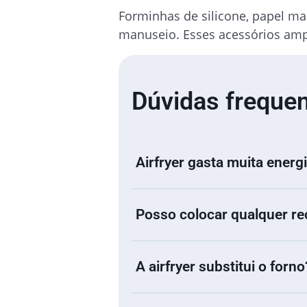
Forminhas de silicone, papel man
manuseio. Esses acessórios ampl
Dúvidas freque
Airfryer gasta muita energ
Posso colocar qualquer rec
O consumo médio é menor que 
que a airfryer esquenta rápi
mantém a conta de luz sob con
A airfryer substitui o forno
Não. Use apenas recipientes r
próprio para airfryer, cerâmic
alumínio em excesso devem se