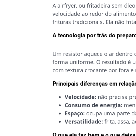
A airfryer, ou fritadeira sem óle
velocidade ao redor do aliment
frituras tradicionais. Ela não fr
A tecnologia por trás do prepar
Um resistor aquece o ar dentro d
forma uniforme. O resultado é 
com textura crocante por fora e
Principais diferenças em relação
Velocidade:
não precisa pr
Consumo de energia:
meno
Espaço:
ocupa uma parte da
Versatilidade:
frita, assa, 
O que ela faz bem e o que deixa