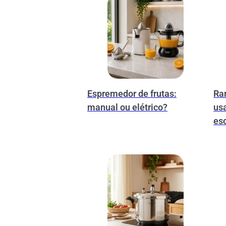
Espremedor de frutas:
Ra
manual ou elétrico?
us
es