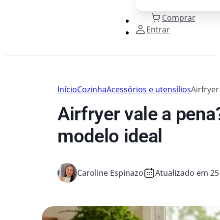
Comprar
Entrar
Início
Cozinha
Acessórios e utensílios
Airfrye
Airfryer vale a pen
modelo ideal
Caroline Espinazo
Atualizado em 25